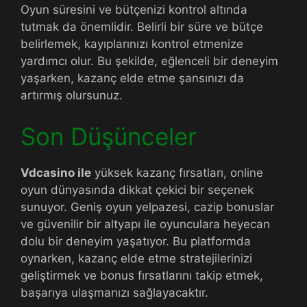
Oyun süresini ve bütçenizi kontrol altında
tutmak da önemlidir. Belirli bir süre ve bütçe
belirlemek, kayıplarınızı kontrol etmenize
yardımcı olur. Bu şekilde, eğlenceli bir deneyim
yaşarken, kazanç elde etme şansınızı da
artırmış olursunuz.
Son Düşünceler
Vdcasino ile
yüksek kazanç fırsatları, online
oyun dünyasında dikkat çekici bir seçenek
sunuyor. Geniş oyun yelpazesi, cazip bonuslar
ve güvenilir bir altyapı ile oyunculara heyecan
dolu bir deneyim yaşatıyor. Bu platformda
oynarken, kazanç elde etme stratejilerinizi
geliştirmek ve bonus fırsatlarını takip etmek,
başarıya ulaşmanızı sağlayacaktır.