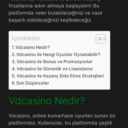
fırsatlarına adım atmaya başlayalım! Bu
platformda neler bulabileceğinizi ve nasıl
başarılı olabileceğinizi keşfedeceğiz.
İçindekiler
Vdcasino Nedir?
Vdcasino ile Hangi Oyunlar Oynanabilir?
Vdcasino ile Bonus ve Promosyonlar
Vdcasino ile Güvenlik ve Lisanslama
Vdcasino ile Kazanç Elde Etme Stratejileri
Son Düşünceler
Vdcasino Nedir?
Vdcasino, online kumarhane oyunları sunan bir
platformdur. Kullanıcılar, bu platformda çeşitli