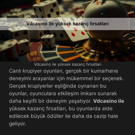
Vdcasino ile yüksek kazanç fırsatları
Canlı krupiyer oyunları, gerçek bir kumarhane
deneyimi arayanlar için mükemmel bir seçenek.
Gerçek krupiyerler eşliğinde oynanan bu
oyunlar, oyunculara etkileşim imkanı sunarak
daha keyifli bir deneyim yaşatıyor.
Vdcasino ile
yüksek kazanç fırsatları, bu oyunlarda elde
edilecek büyük ödüller ile daha da cazip hale
geliyor.