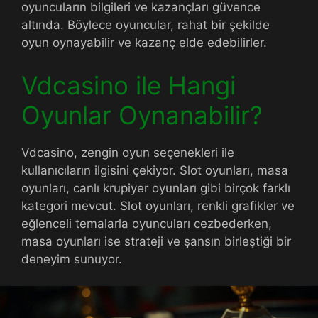
oyuncuların bilgileri ve kazançları güvence
altında. Böylece oyuncular, rahat bir şekilde
oyun oynayabilir ve kazanç elde edebilirler.
Vdcasino ile Hangi
Oyunlar Oynanabilir?
Vdcasino, zengin oyun seçenekleri ile
kullanıcıların ilgisini çekiyor. Slot oyunları, masa
oyunları, canlı krupiyer oyunları gibi birçok farklı
kategori mevcut. Slot oyunları, renkli grafikler ve
eğlenceli temalarla oyuncuları cezbederken,
masa oyunları ise strateji ve şansın birleştiği bir
deneyim sunuyor.