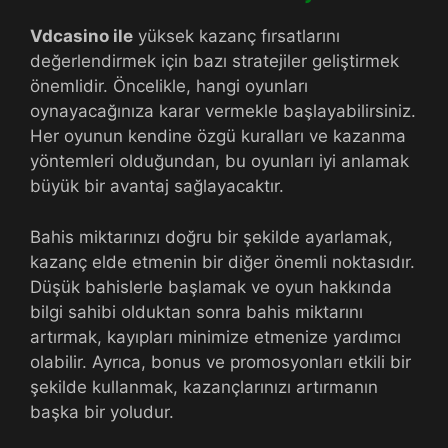
Vdcasino ile
yüksek kazanç fırsatlarını
değerlendirmek için bazı stratejiler geliştirmek
önemlidir. Öncelikle, hangi oyunları
oynayacağınıza karar vermekle başlayabilirsiniz.
Her oyunun kendine özgü kuralları ve kazanma
yöntemleri olduğundan, bu oyunları iyi anlamak
büyük bir avantaj sağlayacaktır.
Bahis miktarınızı doğru bir şekilde ayarlamak,
kazanç elde etmenin bir diğer önemli noktasıdır.
Düşük bahislerle başlamak ve oyun hakkında
bilgi sahibi olduktan sonra bahis miktarını
artırmak, kayıpları minimize etmenize yardımcı
olabilir. Ayrıca, bonus ve promosyonları etkili bir
şekilde kullanmak, kazançlarınızı artırmanın
başka bir yoludur.