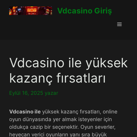
İçeriğe
Vdcasino Giriş
atla
Menü
Vdcasino ile yüksek
kazanç fırsatları
Eylül 16, 2025
yazar
Vdcasino ile
yüksek kazanç fırsatları, online
oyun dünyasında yer almak isteyenler için
oldukça cazip bir seçenektir. Oyun severler,
heyecan verici oyunların yanı sıra büyük