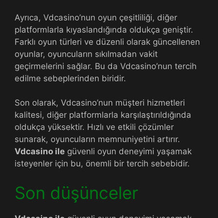
Ayrıca, Vdcasino’nun oyun çeşitliliği, diğer
platformlarla kıyaslandığında oldukça geniştir.
Farklı oyun türleri ve düzenli olarak güncellenen
oyunlar, oyuncuların sıkılmadan vakit
geçirmelerini sağlar. Bu da Vdcasino’nun tercih
edilme sebeplerinden biridir.
Son olarak, Vdcasino’nun müşteri hizmetleri
kalitesi, diğer platformlarla karşılaştırıldığında
oldukça yüksektir. Hızlı ve etkili çözümler
sunarak, oyuncuların memnuniyetini artırır.
Vdcasino ile
güvenli oyun deneyimi yaşamak
isteyenler için bu, önemli bir tercih sebebidir.
Son düşünceler