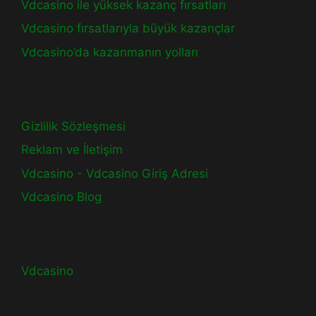
Vdcasino ile yüksek kazanç fırsatları
Vdcasino fırsatlarıyla büyük kazançlar
Vdcasino’da kazanmanın yolları
Gizlilik Sözleşmesi
Reklam ve İletişim
Vdcasino - Vdcasino Giriş Adresi
Vdcasino Blog
Vdcasino