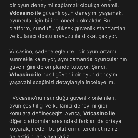
bir oyun deneyimi sağlamak oldukça önemli.
Vdcasino ile
güvenli oyun deneyimi yaşamak,
oyuncular için birinci öncelik olmalıdır. Bu
platform, sunduğu yüksek güvenlik standartları
ve kullanıcı dostu arayüzü ile dikkat çekiyor.
Vdcasino, sadece eğlenceli bir oyun ortamı
sunmakla kalmıyor, aynı zamanda oyuncularının
güvenliğini de ön planda tutuyor. Şimdi,
Vdcasino ile
nasıl güvenli bir oyun deneyimi
yaşayabileceğinizi detaylarıyla inceleyelim.
, Vdcasino’nun sunduğu güvenlik önlemleri,
oyun çeşitliliği ve kullanıcı deneyimi gibi
konulara değineceğiz. Ayrıca,
Vdcasino ile
diğer platformlar arasındaki farkları da ortaya
koyarak, neden bu platformu tercih etmeniz
gerektiğini açıklayacağız.