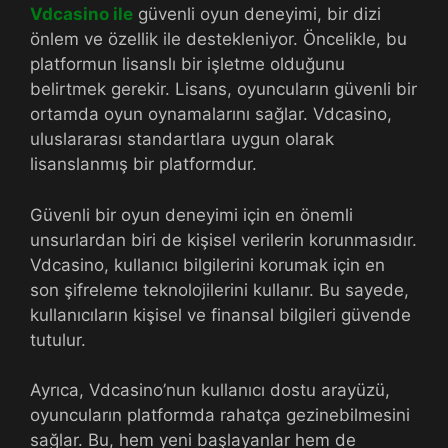
Vdcasino ile
güvenli oyun deneyimi, bir dizi
önlem ve özellik ile destekleniyor. Öncelikle, bu
platformun lisanslı bir işletme olduğunu
belirtmek gerekir. Lisans, oyuncuların güvenli bir
ortamda oyun oynamalarını sağlar. Vdcasino,
uluslararası standartlara uygun olarak
lisanslanmış bir platformdur.
Güvenli bir oyun deneyimi için en önemli
unsurlardan biri de kişisel verilerin korunmasıdır.
Vdcasino, kullanıcı bilgilerini korumak için en
son şifreleme teknolojilerini kullanır. Bu sayede,
kullanıcıların kişisel ve finansal bilgileri güvende
tutulur.
Ayrıca, Vdcasino’nun kullanıcı dostu arayüzü,
oyuncuların platformda rahatça gezinebilmesini
sağlar. Bu, hem yeni başlayanlar hem de