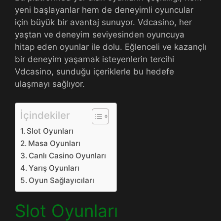
yeni başlayanlar hem de deneyimli oyuncular
için büyük bir avantaj sunuyor. Vdcasino, her
yaştan ve deneyim seviyesinden oyuncuya
hitap eden oyunlar ile dolu. Eğlenceli ve kazançlı
bir deneyim yaşamak isteyenlerin tercihi
Vdcasino, sunduğu içeriklerle bu hedefe
ulaşmayı sağlıyor.
İçindekiler
Slot Oyunları
Masa Oyunları
Canlı Casino Oyunları
Yarış Oyunları
Oyun Sağlayıcıları
Slot Oyunları