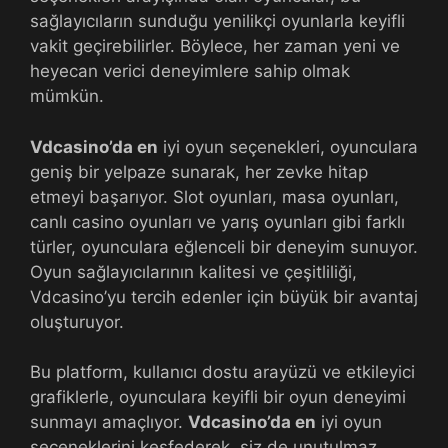
sağlayıcıların sunduğu yenilikçi oyunlarla keyifli
vakit geçirebilirler. Böylece, her zaman yeni ve
heyecan verici deneyimlere sahip olmak
mümkün.
Vdcasino’da en
iyi oyun seçenekleri, oyunculara
geniş bir yelpaze sunarak, her zevke hitap
etmeyi başarıyor. Slot oyunları, masa oyunları,
canlı casino oyunları ve yarış oyunları gibi farklı
türler, oyunculara eğlenceli bir deneyim sunuyor.
Oyun sağlayıcılarının kalitesi ve çeşitliliği,
Vdcasino’yu tercih edenler için büyük bir avantaj
oluşturuyor.
Bu platform, kullanıcı dostu arayüzü ve etkileyici
grafiklerle, oyunculara keyifli bir oyun deneyimi
sunmayı amaçlıyor.
Vdcasino’da en
iyi oyun
seçeneklerini keşfederek, siz de unutulmaz