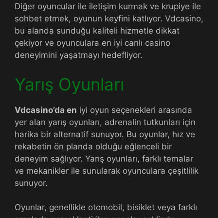
Diğer oyuncular ile iletişim kurmak ve krupiye ile
sohbet etmek, oyunun keyfini katlıyor. Vdcasino,
bu alanda sunduğu kaliteli hizmetle dikkat
çekiyor ve oyunculara en iyi canlı casino
deneyimini yaşatmayı hedefliyor.
Yarış Oyunları
Vdcasino’da en
iyi oyun seçenekleri arasında
yer alan yarış oyunları, adrenalin tutkunları için
harika bir alternatif sunuyor. Bu oyunlar, hız ve
rekabetin ön planda olduğu eğlenceli bir
deneyim sağlıyor. Yarış oyunları, farklı temalar
ve mekanikler ile sunularak oyunculara çeşitlilik
sunuyor.
Oyunlar, genellikle otomobil, bisiklet veya farklı