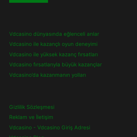
Vdcasino dünyasında eğlenceli anlar
Vdcasino ile kazançlı oyun deneyimi
Vdcasino ile yüksek kazanç fırsatları
Vdcasino fırsatlarıyla büyük kazançlar
Vdcasino’da kazanmanın yolları
Gizlilik Sözleşmesi
Reklam ve İletişim
Vdcasino - Vdcasino Giriş Adresi