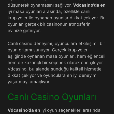
düşünerek oynamasını sağlıyor.
Vdcasino’da en
iyi masa oyunları arasında, özellikle canlı
krupiyeler ile oynanan oyunlar dikkat çekiyor. Bu
oyunlar, gerçek bir casinonun atmosferini
evinize getiriyor.
Canlı casino deneyimi, oyunculara etkileşimli bir
oyun ortamı sunuyor. Gerçek krupiyeler
eşliğinde oynanan masa oyunları, hem eğlenceli
hem de kazançlı bir seçenek olarak öne çıkıyor.
Vdcasino, bu alanda sunduğu kaliteli hizmetle
dikkat çekiyor ve oyunculara en iyi deneyimi
yaşatmayı amaçlıyor.
Canlı Casino Oyunları
Vdcasino’da en
iyi oyun seçenekleri arasında