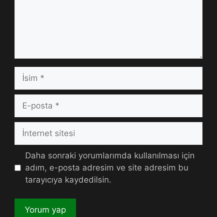
İsim
E-
posta
İnternet
sitesi
Daha sonraki yorumlarımda kullanılması için
adım, e-posta adresim ve site adresim bu
tarayıcıya kaydedilsin.